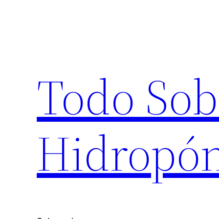
Saltar
al
contenido
Todo Sob
Hidropón