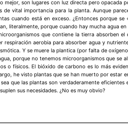
 mejor, son lugares con luz directa pero opacada po
 es de vital importancia para la planta. Aunque par
lantas cuando está en exceso. ¿Entonces porque se
an, literalmente, porque cuando hay mucha agua en 
 microorganismos que contiene la tierra absorben el
cer respiración aerobia para absorber agua y nutrien
 osmótica. Y se muere la plantica (por falta de oxíge
 agua, porque no tenemos microorganismos que se al
s o físicos. El bióxido de carbono es lo más evide
go, he visto plantas que se han muerto por estar en si
 sea que las plantas son verdaderamente eficientes e
 suplen sus necesidades. ¿No es muy obvio?