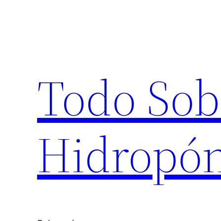
Saltar
al
contenido
Todo Sob
Hidropón