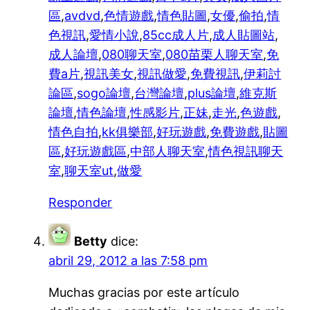
區
,
avdvd
,
色情遊戲
,
情色貼圖
,
女優
,
偷拍
,
情
色視訊
,
愛情小說
,
85cc成人片
,
成人貼圖站
,
成人論壇
,
080聊天室
,
080苗栗人聊天室
,
免
費a片
,
視訊美女
,
視訊做愛
,
免費視訊
,
伊莉討
論區
,
sogo論壇
,
台灣論壇
,
plus論壇
,
維克斯
論壇
,
情色論壇
,
性感影片
,
正妹
,
走光
,
色遊戲
,
情色自拍
,
kk俱樂部
,
好玩遊戲
,
免費遊戲
,
貼圖
區
,
好玩遊戲區
,
中部人聊天室
,
情色視訊聊天
室
,
聊天室ut
,
做愛
Responder
Betty
dice:
abril 29, 2012 a las 7:58 pm
Muchas gracias por este artículo