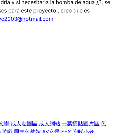
drìa y si necesitarìa la bomba de agua ¿?, se
es para este proyecto , creo que es
avc2003@hotmail.com
文學
,
成人貼圖區
,
成人網站
,
一葉情貼圖片區
,
色
色遊戲
,
同志色教館
,
AV女優
,
SEX
,
咆哮小老