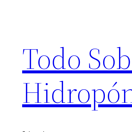
Saltar
al
contenido
Todo Sob
Hidropón