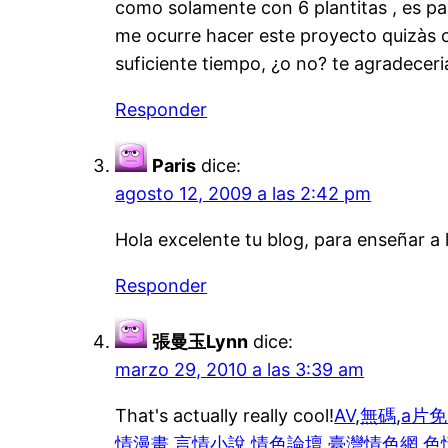
como solamente con 6 plantitas , es par
me ocurre hacer este proyecto quizàs c
suficiente tiempo, ¿o no? te agradecer
Responder
Paris
dice:
agosto 12, 2009 a las 2:42 pm
Hola excelente tu blog, para enseñar a
Responder
張曼玉Lynn
dice:
marzo 29, 2010 a las 3:39 am
That's actually really cool!
AV
,
無碼
,
a片
情漫畫
,
言情小說
,
情色論壇
,
臺灣情色網
,
色