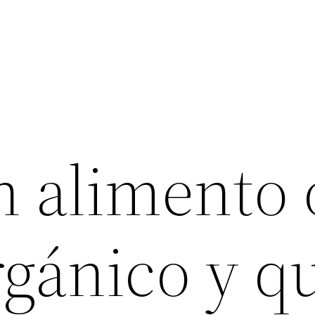
n alimento 
rgánico y q