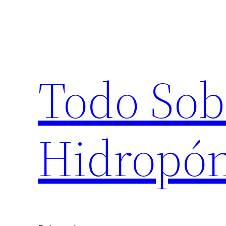
Saltar
al
contenido
Todo Sob
Hidropón