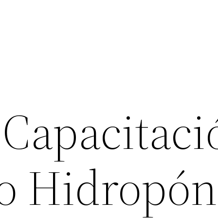
 Capacitaci
vo Hidropón