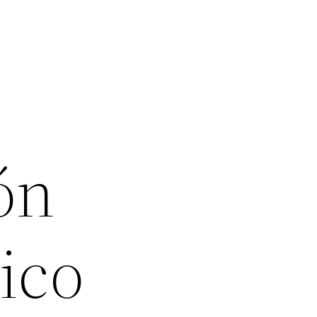
ón
ico