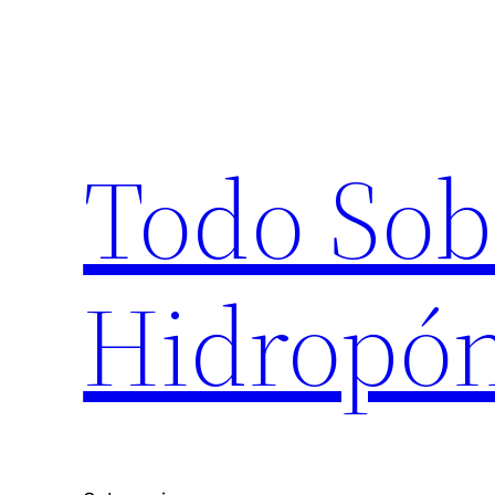
Saltar
al
contenido
Todo Sob
Hidropón